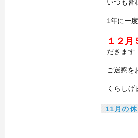
いつも皆
1年に一
１２月
だきます
ご迷惑を
くらしげ
11月の