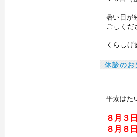
暑い日が
ごしくだ
くらしげ
休診のお
平素はた
８月３
８月８