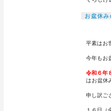
お盆休み
平素はお
今年もお
令和６年
はお盆休
申し訳ご
１６日（