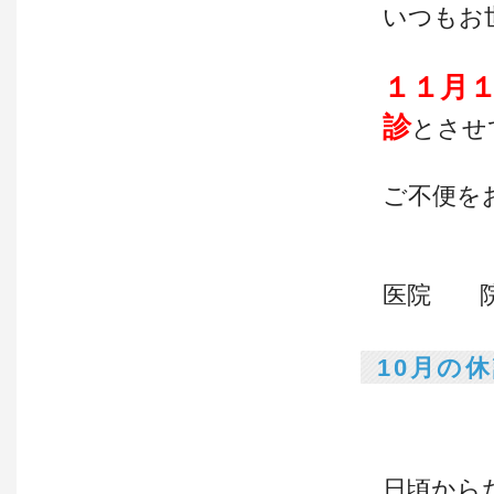
いつもお
１１月
診
とさせ
ご不便を
く
医院 
10月の
日頃から