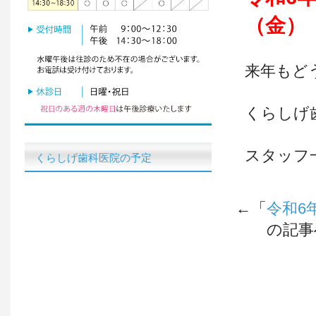
（金）
来年もど
くらしげ
スタッフ
くらしげ歯科医院の予定
←「
令和6
の記事